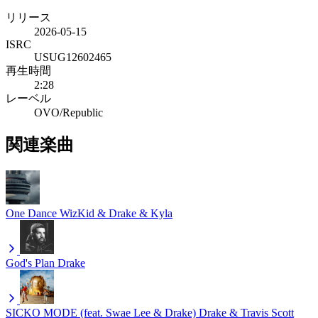
リリース
2026-05-15
ISRC
USUG12602465
再生時間
2:28
レーベル
OVO/Republic
関連楽曲
One Dance
WizKid & Drake & Kyla
God's Plan
Drake
SICKO MODE (feat. Swae Lee & Drake)
Drake & Travis Scott