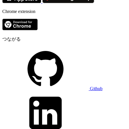
Chrome extension
つながる
Github