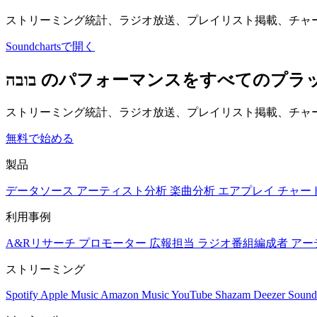
ストリーミング統計、ラジオ放送、プレイリスト掲載、チャ
Soundchartsで開く
בובה のパフォーマンスをすべてのプ
ストリーミング統計、ラジオ放送、プレイリスト掲載、チャー
無料で始める
製品
データソース
アーティスト分析
楽曲分析
エアプレイ
チャー
利用事例
A&Rリサーチ
プロモーター
広報担当
ラジオ番組編成者
アー
ストリーミング
Spotify
Apple Music
Amazon Music
YouTube
Shazam
Deezer
Sound