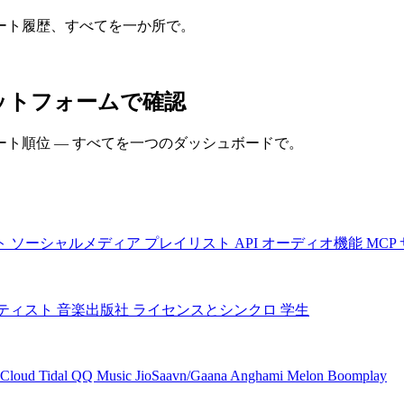
ート履歴、すべてを一か所で。
ラットフォームで確認
ト順位 — すべてを一つのダッシュボードで。
ト
ソーシャルメディア
プレイリスト
API
オーディオ機能
MCP
ティスト
音楽出版社
ライセンスとシンクロ
学生
Cloud
Tidal
QQ Music
JioSaavn/Gaana
Anghami
Melon
Boomplay