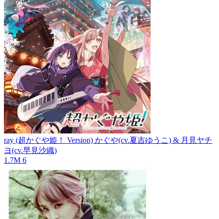
ray (超かぐや姫！ Version)
かぐや(cv.夏吉ゆうこ) & 月見ヤチ
ヨ(cv.早見沙織)
1.7M
6