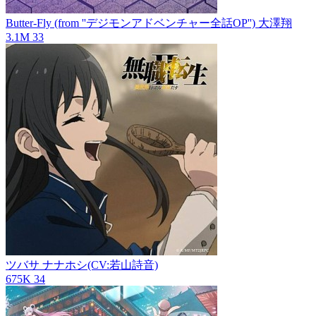
Butter-Fly (from ''デジモンアドベンチャー全話OP'')
大澤翔
3.1M
33
ツバサ
ナナホシ(CV:若山詩音)
675K
34