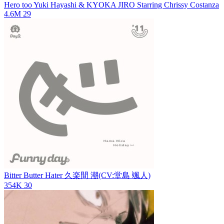
Hero too
Yuki Hayashi & KYOKA JIRO Starring Chrissy Costanza
4.6M
29
Bitter Butter Hater
久楽間 潮(CV:堂島 颯人)
354K
30