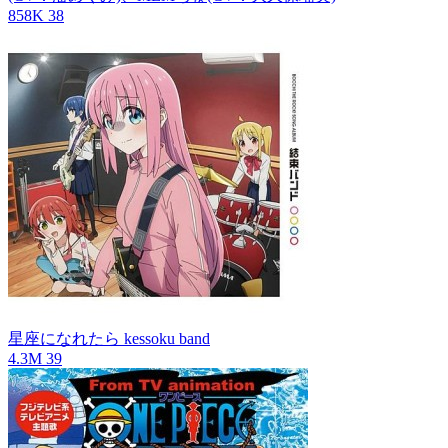
858K
38
星座になれたら
kessoku band
4.3M
39