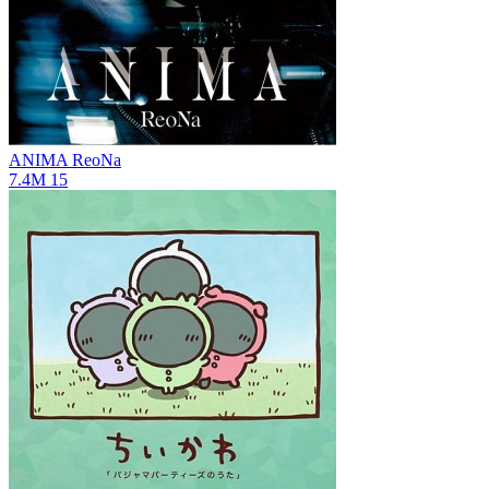
ANIMA
ReoNa
7.4M
15