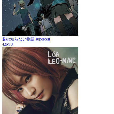
君の知らない物語
supercell
42M
3