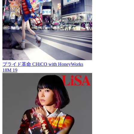
プライド革命
CHiCO with HoneyWorks
18M
19