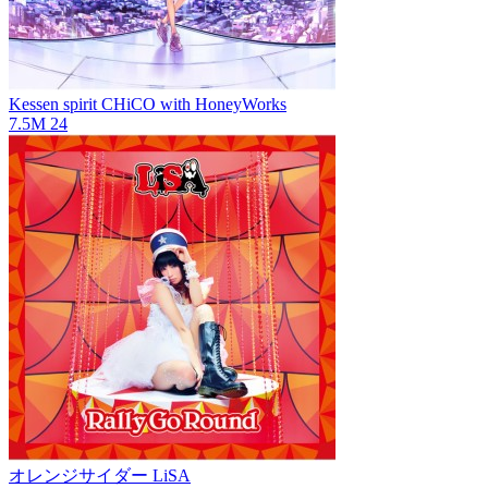
Kessen spirit
CHiCO with HoneyWorks
7.5M
24
オレンジサイダー
LiSA