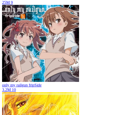
25M
9
only my railgun
fripSide
3.2M
10