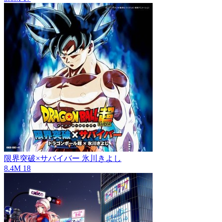
限界突破×サバイバー
氷川きよし
8.4M
18