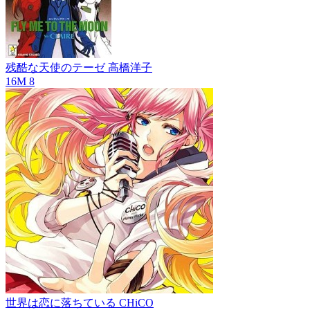
残酷な天使のテーゼ
高橋洋子
16M
8
世界は恋に落ちている
CHiCO