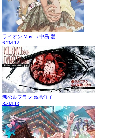
ライオン
May'n / 中島 愛
6.7M
12
魂のルフラン
高橋洋子
8.3M
13