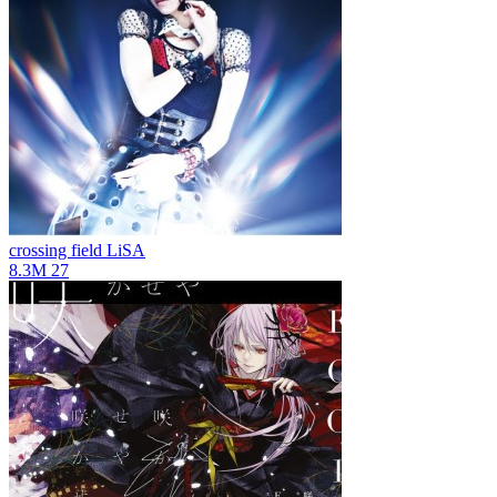
crossing field
LiSA
8.3M
27