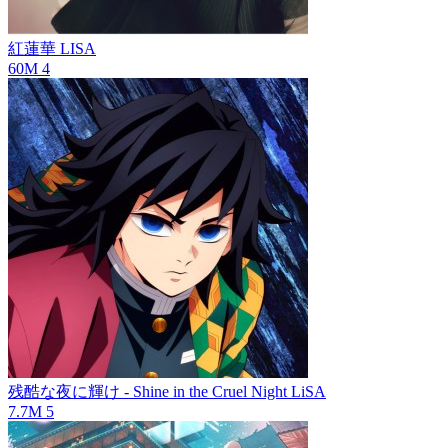
紅蓮華
LISA
60M
4
残酷な夜に輝け - Shine in the Cruel Night
LiSA
7.7M
5