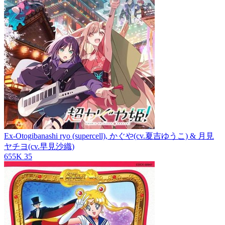
Ex-Otogibanashi
ryo (supercell), かぐや(cv.夏吉ゆうこ) & 月見
ヤチヨ(cv.早見沙織)
655K
35