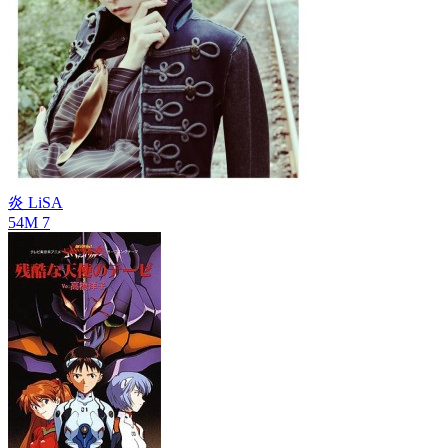
炎
LiSA
54M
7