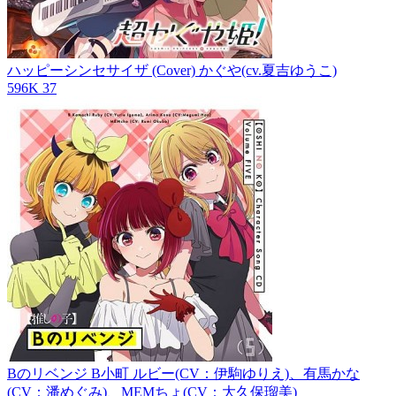
ハッピーシンセサイザ (Cover)
かぐや(cv.夏吉ゆうこ)
596K
37
Bのリベンジ
B小町 ルビー(CV：伊駒ゆりえ)、有馬かな
(CV：潘めぐみ)、MEMちょ(CV：大久保瑠美)