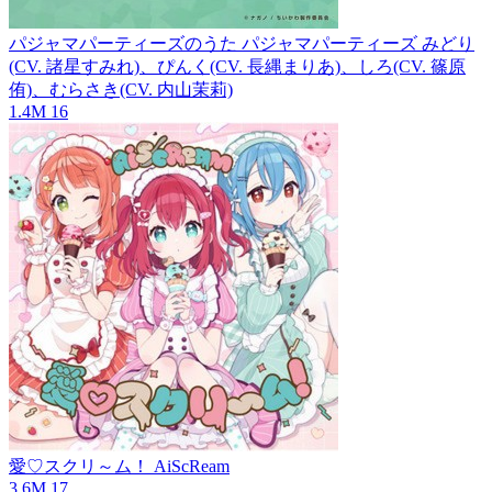
パジャマパーティーズのうた
パジャマパーティーズ みどり
(CV. 諸星すみれ)、ぴんく(CV. 長縄まりあ)、しろ(CV. 篠原
侑)、むらさき(CV. 内山茉莉)
1.4M
16
愛♡スクリ～ム！
AiScReam
3.6M
17