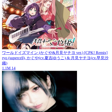
ワールドイズマイン (かぐや&月見ヤチヨ ver.) [CPK! Remix]
ryo (supercell), かぐや(cv.夏吉ゆうこ) & 月見ヤチヨ(cv.早見沙
織)
1.1M
14