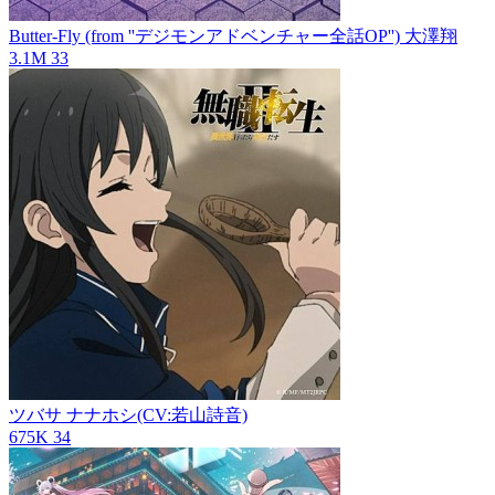
Butter-Fly (from ''デジモンアドベンチャー全話OP'')
大澤翔
3.1M
33
ツバサ
ナナホシ(CV:若山詩音)
675K
34