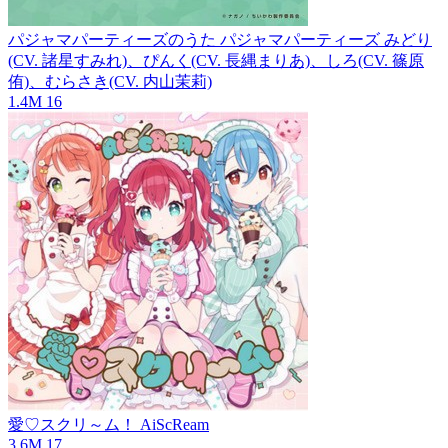
パジャマパーティーズのうた
パジャマパーティーズ みどり
(CV. 諸星すみれ)、ぴんく(CV. 長縄まりあ)、しろ(CV. 篠原
侑)、むらさき(CV. 内山茉莉)
1.4M
16
愛♡スクリ～ム！
AiScReam
3.6M
17