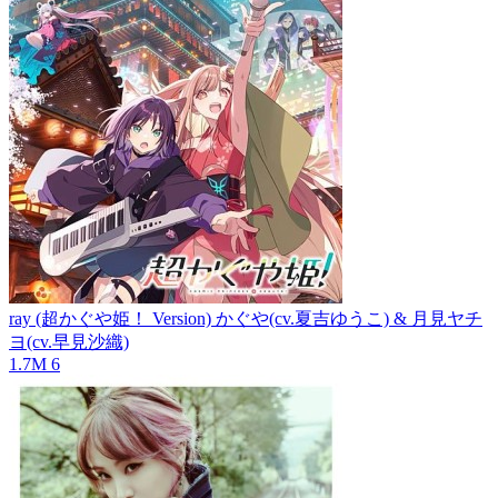
ray (超かぐや姫！ Version)
かぐや(cv.夏吉ゆうこ) & 月見ヤチ
ヨ(cv.早見沙織)
1.7M
6