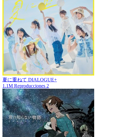
夏に重ねて
DIALOGUE+
1.1M
Reproducciones
2