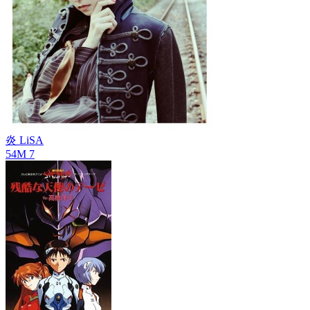
炎
LiSA
54M
7