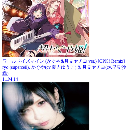
ワールドイズマイン (かぐや&月見ヤチヨ ver.) [CPK! Remix]
ryo (supercell), かぐや(cv.夏吉ゆうこ) & 月見ヤチヨ(cv.早見沙
織)
1.1M
14