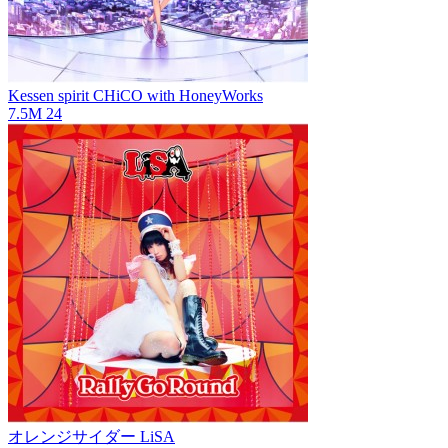
Kessen spirit
CHiCO with HoneyWorks
7.5M
24
オレンジサイダー
LiSA