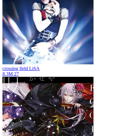
crossing field
LiSA
8.3M
27