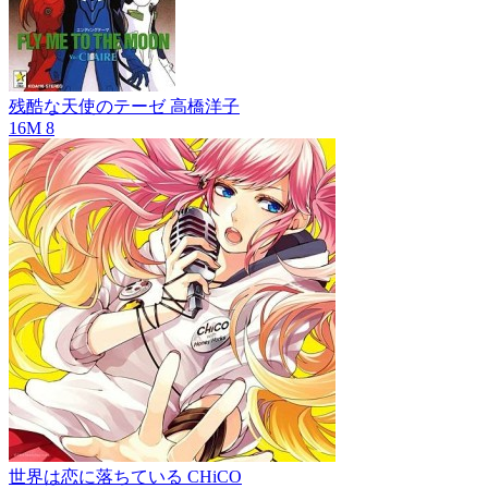
残酷な天使のテーゼ
高橋洋子
16M
8
世界は恋に落ちている
CHiCO