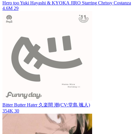
Hero too
Yuki Hayashi & KYOKA JIRO Starring Chrissy Costanza
4.6M
29
Bitter Butter Hater
久楽間 潮(CV:堂島 颯人)
354K
30