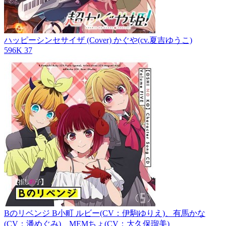
ハッピーシンセサイザ (Cover)
かぐや(cv.夏吉ゆうこ)
596K
37
Bのリベンジ
B小町 ルビー(CV：伊駒ゆりえ)、有馬かな
(CV：潘めぐみ)、MEMちょ(CV：大久保瑠美)