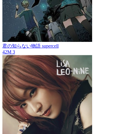
君の知らない物語
supercell
42M
3