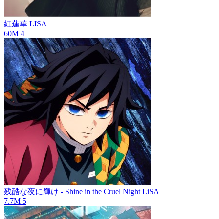
紅蓮華
LISA
60M
4
残酷な夜に輝け - Shine in the Cruel Night
LiSA
7.7M
5