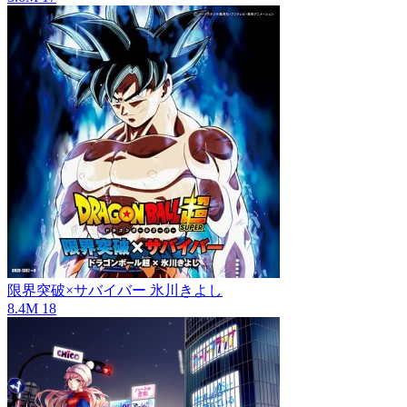
限界突破×サバイバー
氷川きよし
8.4M
18