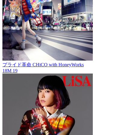
プライド革命
CHiCO with HoneyWorks
18M
19