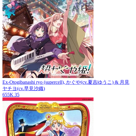
Ex-Otogibanashi
ryo (supercell), かぐや(cv.夏吉ゆうこ) & 月見
ヤチヨ(cv.早見沙織)
655K
35