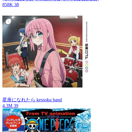
858K
38
星座になれたら
kessoku band
4.3M
39