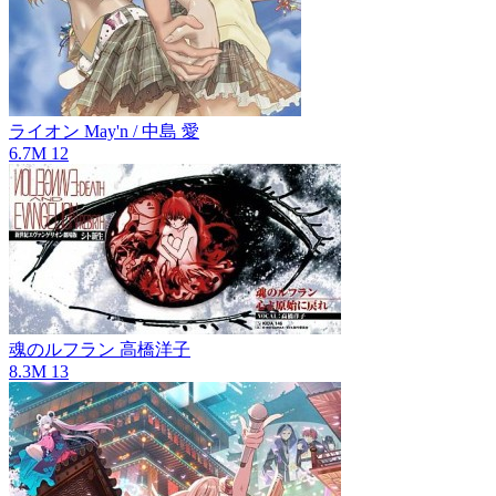
ライオン
May'n / 中島 愛
6.7M
12
魂のルフラン
高橋洋子
8.3M
13