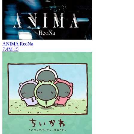
ANIMA
ReoNa
7.4M
15