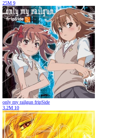
25M
9
only my railgun
fripSide
3.2M
10