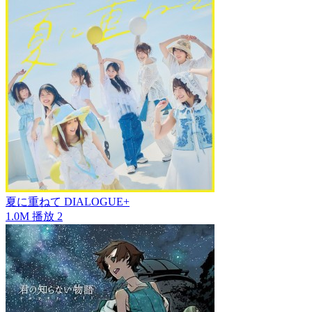
夏に重ねて
DIALOGUE+
1.0M
播放
2