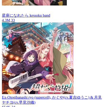
星座になれたら
kessoku band
4.3M
33
Ex-Otogibanashi
ryo (supercell), かぐや(cv.夏吉ゆうこ) & 月見
ヤチヨ(cv.早見沙織)