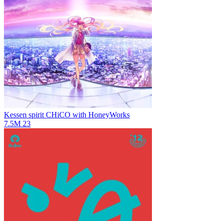
Kessen spirit
CHiCO with HoneyWorks
7.5M
23