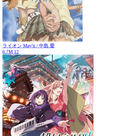
ライオン
May'n / 中島 愛
6.7M
12