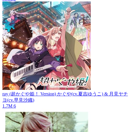
ray (超かぐや姫！ Version)
かぐや(cv.夏吉ゆうこ) & 月見ヤチ
ヨ(cv.早見沙織)
1.7M
6