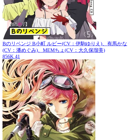
Bのリベンジ
B小町 ルビー(CV：伊駒ゆりえ)、有馬かな
(CV：潘めぐみ)、MEMちょ(CV：大久保瑠美)
856K
41