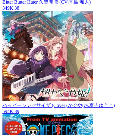
Bitter Butter Hater
久楽間 潮(CV:堂島 颯人)
349K
38
ハッピーシンセサイザ (Cover)
かぐや(cv.夏吉ゆうこ)
594K
39