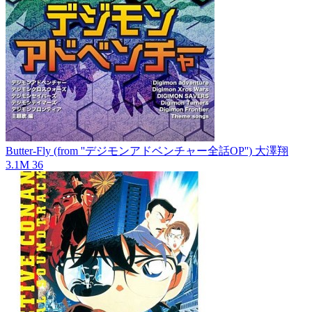
Butter-Fly (from ''デジモンアドベンチャー全話OP'')
大澤翔
3.1M
36