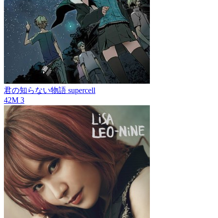
君の知らない物語
supercell
42M
3