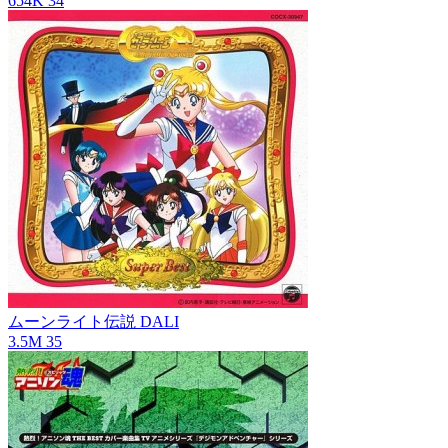
654K
34
ムーンライト伝説
DALI
3.5M
35