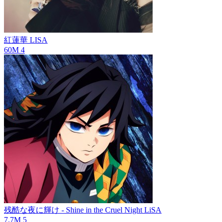
紅蓮華
LISA
60M
4
残酷な夜に輝け - Shine in the Cruel Night
LiSA
7.7M
5