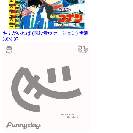
キミがいれば (暗殺者ヴァージョン)
伊織
3.0M
37