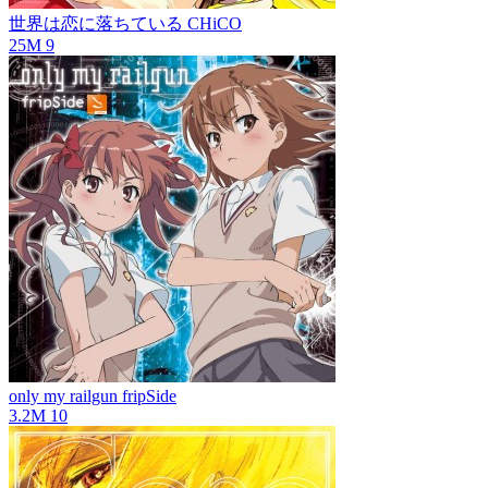
世界は恋に落ちている
CHiCO
25M
9
only my railgun
fripSide
3.2M
10