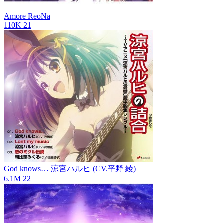
Amore
ReoNa
110K
21
God knows…
涼宮ハルヒ (CV.平野 綾)
6.1M
22