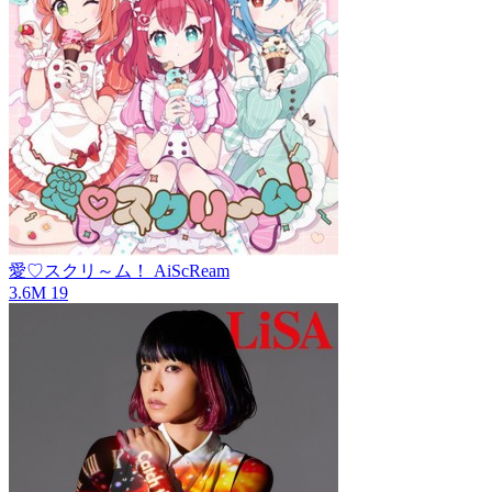
愛♡スクリ～ム！
AiScReam
3.6M
19