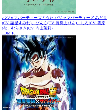
パジャマパーティーズのうた
パジャマパーティーズ みどり
(CV. 諸星すみれ)、ぴんく(CV. 長縄まりあ)、しろ(CV. 篠原
侑)、むらさき(CV. 内山茉莉)
1.3M
16