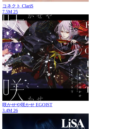
コネクト
ClariS
7.5M
25
咲かせや咲かせ
EGOIST
3.4M
26