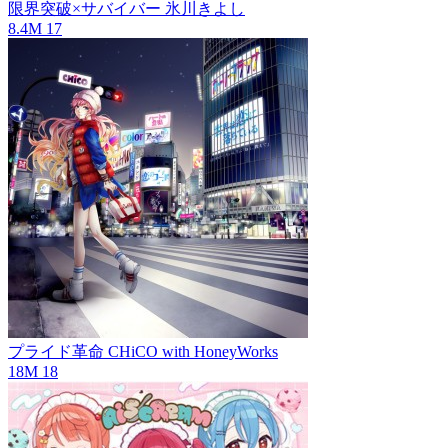
限界突破×サバイバー
氷川きよし
8.4M
17
プライド革命
CHiCO with HoneyWorks
18M
18