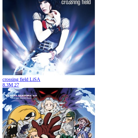
crossing field
LiSA
8.3M
27