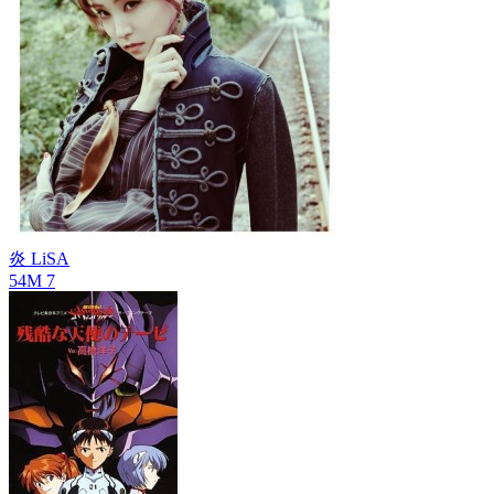
炎
LiSA
54M
7