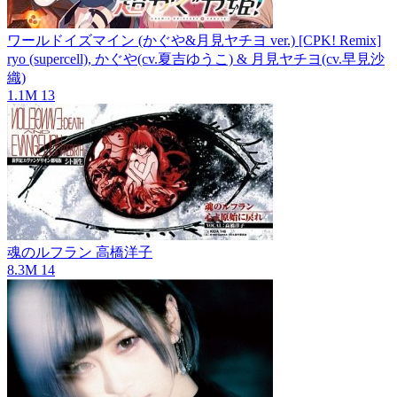
ワールドイズマイン (かぐや&月見ヤチヨ ver.) [CPK! Remix]
ryo (supercell), かぐや(cv.夏吉ゆうこ) & 月見ヤチヨ(cv.早見沙
織)
1.1M
13
魂のルフラン
高橋洋子
8.3M
14