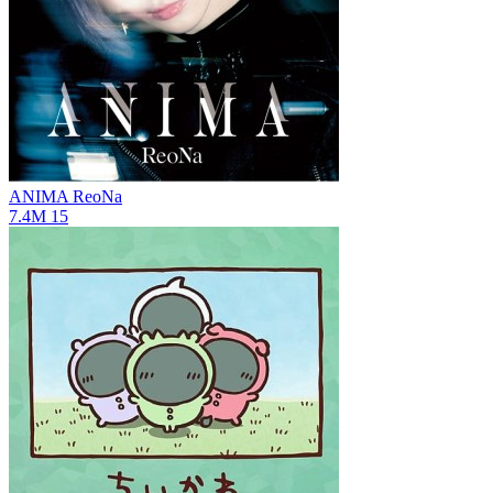
ANIMA
ReoNa
7.4M
15