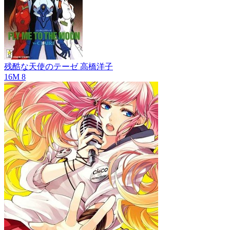
残酷な天使のテーゼ
高橋洋子
16M
8