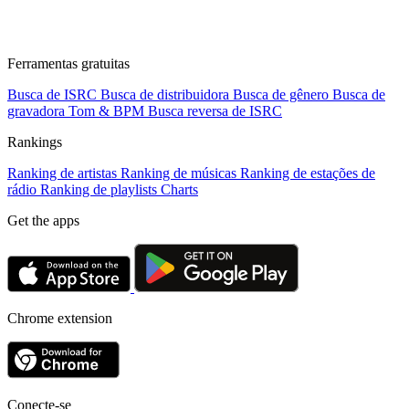
Ferramentas gratuitas
Busca de ISRC
Busca de distribuidora
Busca de gênero
Busca de
gravadora
Tom & BPM
Busca reversa de ISRC
Rankings
Ranking de artistas
Ranking de músicas
Ranking de estações de
rádio
Ranking de playlists
Charts
Get the apps
Chrome extension
Conecte-se