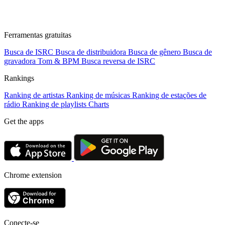
Ferramentas gratuitas
Busca de ISRC
Busca de distribuidora
Busca de gênero
Busca de
gravadora
Tom & BPM
Busca reversa de ISRC
Rankings
Ranking de artistas
Ranking de músicas
Ranking de estações de
rádio
Ranking de playlists
Charts
Get the apps
Chrome extension
Conecte-se