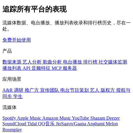
追踪所有平台的表现
流媒体数据、电台播放、播放列表收录和排行榜历史，尽在一
处。
免费开始使用
产品
数据来源
艺人分析
歌曲分析
电台播放
排行榜
社交媒体监测
播放列表
API
音频特征
MCP 服务器
应用场景
A&R 调研
推广方
宣传团队
电台节目策划
艺人
版权方
授权与
同步
学生
流媒体
Spotify
Apple Music
Amazon Music
YouTube
Shazam
Deezer
SoundCloud
Tidal
QQ音乐
JioSaavn/Gaana
Anghami
Melon
Boomplay