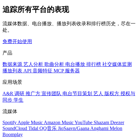
追踪所有平台的表现
流媒体数据、电台播放、播放列表收录和排行榜历史，尽在一
处。
免费开始使用
产品
数据来源
艺人分析
歌曲分析
电台播放
排行榜
社交媒体监测
播放列表
API
音频特征
MCP 服务器
应用场景
A&R 调研
推广方
宣传团队
电台节目策划
艺人
版权方
授权与
同步
学生
流媒体
Spotify
Apple Music
Amazon Music
YouTube
Shazam
Deezer
SoundCloud
Tidal
QQ音乐
JioSaavn/Gaana
Anghami
Melon
Boomplay