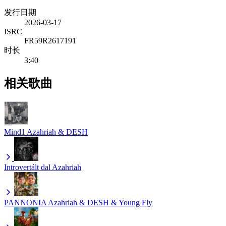
发行日期
2026-03-17
ISRC
FR59R2617191
时长
3:40
相关歌曲
Mind1
Azahriah & DESH
Introvertált dal
Azahriah
PANNONIA
Azahriah & DESH & Young Fly