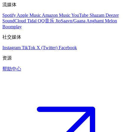
流媒体
Spotify
Apple Music
Amazon Music
YouTube
Shazam
Deezer
SoundCloud
Tidal
QQ音乐
JioSaavn/Gaana
Anghami
Melon
Boomplay
社交媒体
Instagram
TikTok
X (Twitter)
Facebook
资源
帮助中心