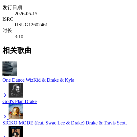
发行日期
2026-05-15
ISRC
USUG12602461
时长
3:10
相关歌曲
One Dance
WizKid & Drake & Kyla
God's Plan
Drake
SICKO MODE (feat. Swae Lee & Drake)
Drake & Travis Scott