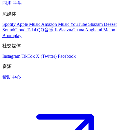
同步
学生
流媒体
Spotify
Apple Music
Amazon Music
YouTube
Shazam
Deezer
SoundCloud
Tidal
QQ音乐
JioSaavn/Gaana
Anghami
Melon
Boomplay
社交媒体
Instagram
TikTok
X (Twitter)
Facebook
资源
帮助中心