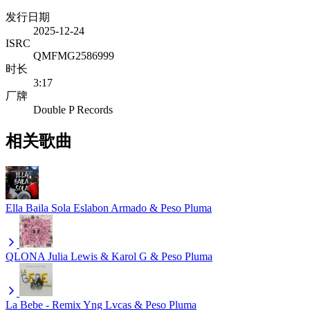
发行日期
2025-12-24
ISRC
QMFMG2586999
时长
3:17
厂牌
Double P Records
相关歌曲
Ella Baila Sola
Eslabon Armado & Peso Pluma
QLONA
Julia Lewis & Karol G & Peso Pluma
La Bebe - Remix
Yng Lvcas & Peso Pluma