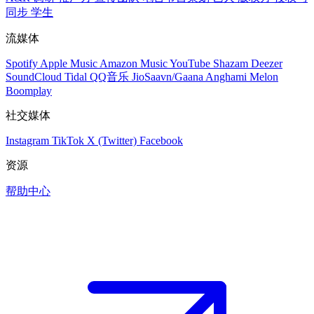
同步
学生
流媒体
Spotify
Apple Music
Amazon Music
YouTube
Shazam
Deezer
SoundCloud
Tidal
QQ音乐
JioSaavn/Gaana
Anghami
Melon
Boomplay
社交媒体
Instagram
TikTok
X (Twitter)
Facebook
资源
帮助中心