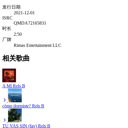
发行日期
2021-12-01
ISRC
QMDA72165831
时长
2:50
厂牌
Rimas Entertainment LLC
相关歌曲
A Mí
Rels B
cómo dormiste?
Rels B
TU VAS SIN (fav)
Rels B