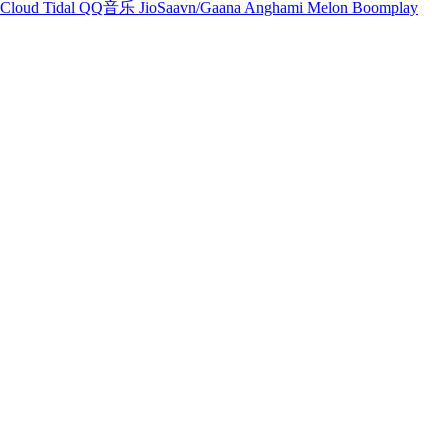
Cloud
Tidal
QQ音乐
JioSaavn/Gaana
Anghami
Melon
Boomplay