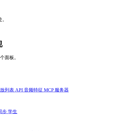
处。
现
一个面板。
放列表
API
音频特征
MCP 服务器
同步
学生