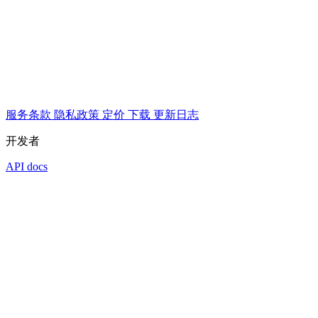
服务条款
隐私政策
定价
下载
更新日志
开发者
API docs