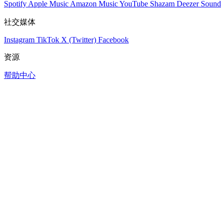
Spotify
Apple Music
Amazon Music
YouTube
Shazam
Deezer
Sound
社交媒体
Instagram
TikTok
X (Twitter)
Facebook
资源
帮助中心