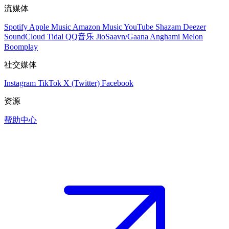
流媒体
Spotify
Apple Music
Amazon Music
YouTube
Shazam
Deezer
SoundCloud
Tidal
QQ音乐
JioSaavn/Gaana
Anghami
Melon
Boomplay
社交媒体
Instagram
TikTok
X (Twitter)
Facebook
资源
帮助中心