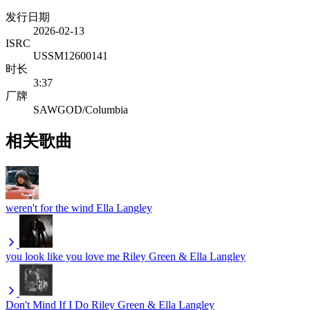
发行日期
2026-02-13
ISRC
USSM12600141
时长
3:37
厂牌
SAWGOD/Columbia
相关歌曲
weren't for the wind
Ella Langley
you look like you love me
Riley Green & Ella Langley
Don't Mind If I Do
Riley Green & Ella Langley