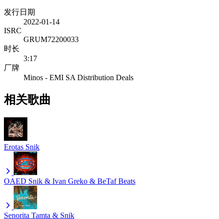
发行日期
2022-01-14
ISRC
GRUM72200033
时长
3:17
厂牌
Minos - EMI SA Distribution Deals
相关歌曲
Erotas
Snik
OAED
Snik & Ivan Greko & BeTaf Beats
Senorita
Tamta & Snik