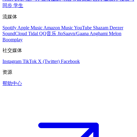
同步
学生
流媒体
Spotify
Apple Music
Amazon Music
YouTube
Shazam
Deezer
SoundCloud
Tidal
QQ音乐
JioSaavn/Gaana
Anghami
Melon
Boomplay
社交媒体
Instagram
TikTok
X (Twitter)
Facebook
资源
帮助中心