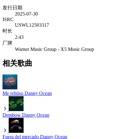
发行日期
2025-07-30
ISRC
USWL12503317
时长
2:43
厂牌
Warner Music Group - X5 Music Group
相关歌曲
Me rehúso
Danny Ocean
Dembow
Danny Ocean
Fuera del mercado
Danny Ocean