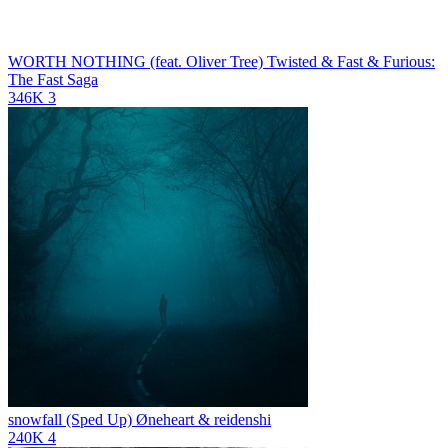
WORTH NOTHING (feat. Oliver Tree)
Twisted & Fast & Furious:
The Fast Saga
346K
3
snowfall (Sped Up)
Øneheart & reidenshi
240K
4