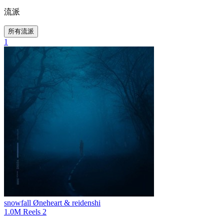
流派
所有流派
1
snowfall
Øneheart & reidenshi
1.0M
Reels
2