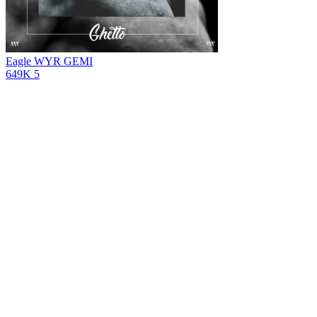
Eagle
WYR GEMI
649K
5