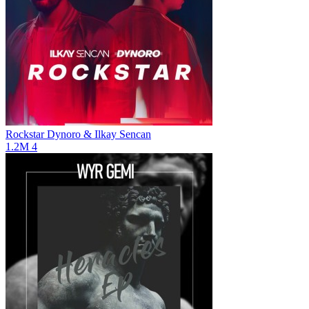
Rockstar
Dynoro & Ilkay Sencan
1.2M
4