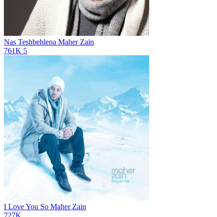
Nas Teshbehlena
Maher Zain
761K
5
I Love You So
Maher Zain
727K