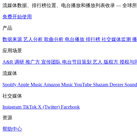
流媒体数据、排行榜位置、电台播放和播放列表收录 — 全球
免费开始使用
产品
数据来源
艺人分析
歌曲分析
电台播放
排行榜
社交媒体监测
播
应用场景
A&R 调研
推广方
宣传团队
电台节目策划
艺人
版权方
授权与
流媒体
Spotify
Apple Music
Amazon Music
YouTube
Shazam
Deezer
Sound
社交媒体
Instagram
TikTok
X (Twitter)
Facebook
资源
帮助中心