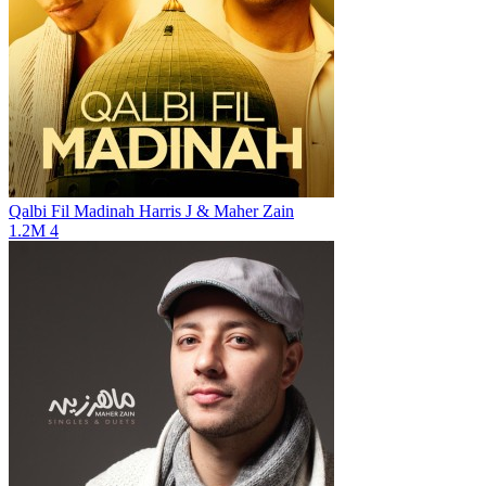
Qalbi Fil Madinah
Harris J & Maher Zain
1.2M
4