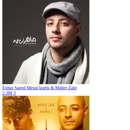
Eidun Saeed
Mesut kurtis & Maher Zain
2.3M
3