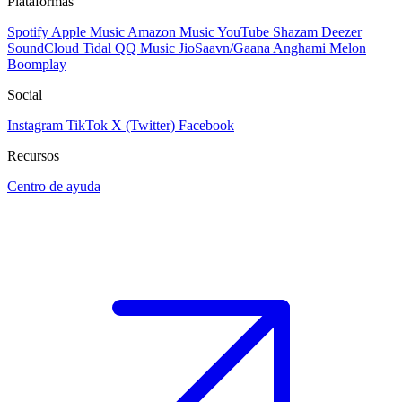
Plataformas
Spotify
Apple Music
Amazon Music
YouTube
Shazam
Deezer
SoundCloud
Tidal
QQ Music
JioSaavn/Gaana
Anghami
Melon
Boomplay
Social
Instagram
TikTok
X (Twitter)
Facebook
Recursos
Centro de ayuda