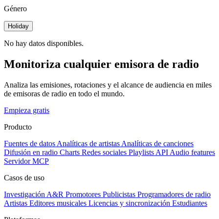
Género
Holiday
No hay datos disponibles.
Monitoriza cualquier emisora de radio
Analiza las emisiones, rotaciones y el alcance de audiencia en miles
de emisoras de radio en todo el mundo.
Empieza gratis
Producto
Fuentes de datos
Analíticas de artistas
Analíticas de canciones
Difusión en radio
Charts
Redes sociales
Playlists
API
Audio features
Servidor MCP
Casos de uso
Investigación A&R
Promotores
Publicistas
Programadores de radio
Artistas
Editores musicales
Licencias y sincronización
Estudiantes