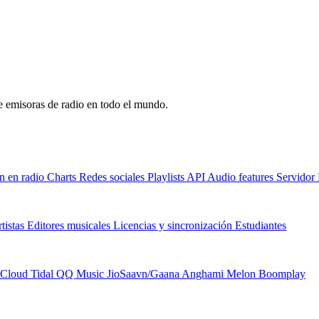
de emisoras de radio en todo el mundo.
n en radio
Charts
Redes sociales
Playlists
API
Audio features
Servido
tistas
Editores musicales
Licencias y sincronización
Estudiantes
Cloud
Tidal
QQ Music
JioSaavn/Gaana
Anghami
Melon
Boomplay