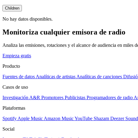
Children
No hay datos disponibles.
Monitoriza cualquier emisora de radio
Analiza las emisiones, rotaciones y el alcance de audiencia en miles 
Empieza gratis
Producto
Fuentes de datos
Analíticas de artistas
Analíticas de canciones
Difusió
Casos de uso
Investigación A&R
Promotores
Publicistas
Programadores de radio
Ar
Plataformas
Spotify
Apple Music
Amazon Music
YouTube
Shazam
Deezer
Sound
Social