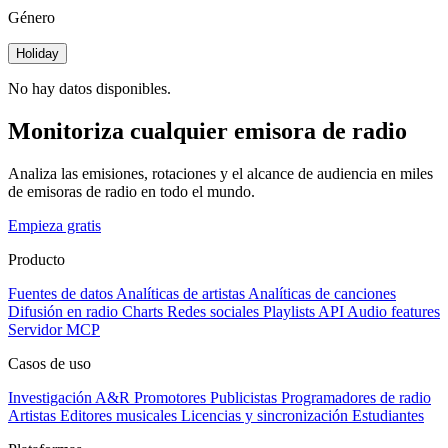
Género
Holiday
No hay datos disponibles.
Monitoriza cualquier emisora de radio
Analiza las emisiones, rotaciones y el alcance de audiencia en miles
de emisoras de radio en todo el mundo.
Empieza gratis
Producto
Fuentes de datos
Analíticas de artistas
Analíticas de canciones
Difusión en radio
Charts
Redes sociales
Playlists
API
Audio features
Servidor MCP
Casos de uso
Investigación A&R
Promotores
Publicistas
Programadores de radio
Artistas
Editores musicales
Licencias y sincronización
Estudiantes