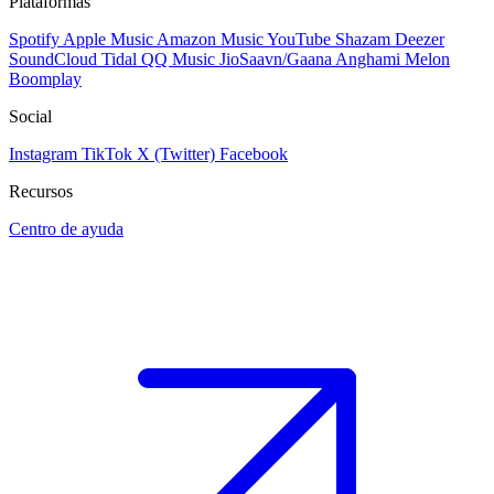
Plataformas
Spotify
Apple Music
Amazon Music
YouTube
Shazam
Deezer
SoundCloud
Tidal
QQ Music
JioSaavn/Gaana
Anghami
Melon
Boomplay
Social
Instagram
TikTok
X (Twitter)
Facebook
Recursos
Centro de ayuda