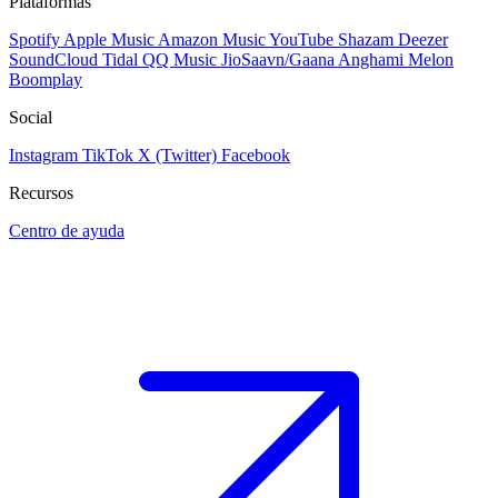
Plataformas
Spotify
Apple Music
Amazon Music
YouTube
Shazam
Deezer
SoundCloud
Tidal
QQ Music
JioSaavn/Gaana
Anghami
Melon
Boomplay
Social
Instagram
TikTok
X (Twitter)
Facebook
Recursos
Centro de ayuda