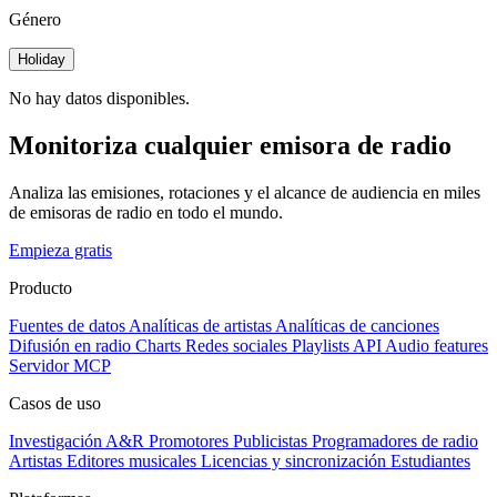
Género
Holiday
No hay datos disponibles.
Monitoriza cualquier emisora de radio
Analiza las emisiones, rotaciones y el alcance de audiencia en miles
de emisoras de radio en todo el mundo.
Empieza gratis
Producto
Fuentes de datos
Analíticas de artistas
Analíticas de canciones
Difusión en radio
Charts
Redes sociales
Playlists
API
Audio features
Servidor MCP
Casos de uso
Investigación A&R
Promotores
Publicistas
Programadores de radio
Artistas
Editores musicales
Licencias y sincronización
Estudiantes