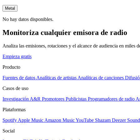
Metal
No hay datos disponibles.
Monitoriza cualquier emisora de radio
Analiza las emisiones, rotaciones y el alcance de audiencia en miles 
Empieza gratis
Producto
Fuentes de datos
Analíticas de artistas
Analíticas de canciones
Difusió
Casos de uso
Investigación A&R
Promotores
Publicistas
Programadores de radio
Ar
Plataformas
Spotify
Apple Music
Amazon Music
YouTube
Shazam
Deezer
Sound
Social