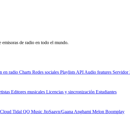
de emisoras de radio en todo el mundo.
n en radio
Charts
Redes sociales
Playlists
API
Audio features
Servido
tistas
Editores musicales
Licencias y sincronización
Estudiantes
Cloud
Tidal
QQ Music
JioSaavn/Gaana
Anghami
Melon
Boomplay