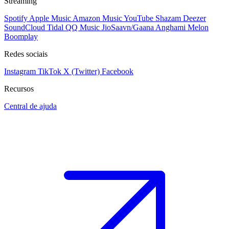
Streaming
Spotify
Apple Music
Amazon Music
YouTube
Shazam
Deezer
SoundCloud
Tidal
QQ Music
JioSaavn/Gaana
Anghami
Melon
Boomplay
Redes sociais
Instagram
TikTok
X (Twitter)
Facebook
Recursos
Central de ajuda