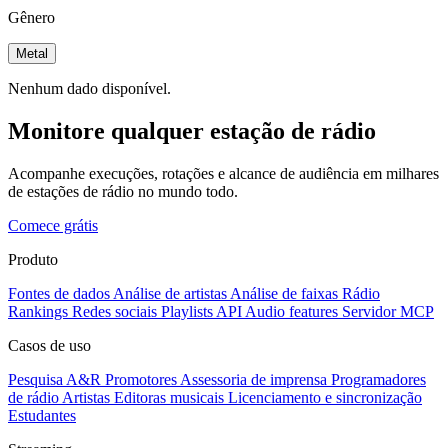
Gênero
Metal
Nenhum dado disponível.
Monitore qualquer estação de rádio
Acompanhe execuções, rotações e alcance de audiência em milhares
de estações de rádio no mundo todo.
Comece grátis
Produto
Fontes de dados
Análise de artistas
Análise de faixas
Rádio
Rankings
Redes sociais
Playlists
API
Audio features
Servidor MCP
Casos de uso
Pesquisa A&R
Promotores
Assessoria de imprensa
Programadores
de rádio
Artistas
Editoras musicais
Licenciamento e sincronização
Estudantes