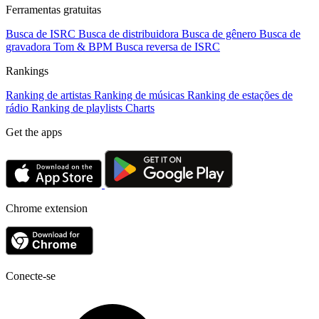
Ferramentas gratuitas
Busca de ISRC
Busca de distribuidora
Busca de gênero
Busca de
gravadora
Tom & BPM
Busca reversa de ISRC
Rankings
Ranking de artistas
Ranking de músicas
Ranking de estações de
rádio
Ranking de playlists
Charts
Get the apps
Chrome extension
Conecte-se