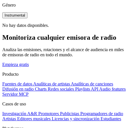
Género
Instrumental
No hay datos disponibles.
Monitoriza cualquier emisora de radio
Analiza las emisiones, rotaciones y el alcance de audiencia en miles
de emisoras de radio en todo el mundo.
Empieza gratis
Producto
Fuentes de datos
Analíticas de artistas
Analíticas de canciones
Difusión en radio
Charts
Redes sociales
Playlists
API
Audio features
Servidor MCP
Casos de uso
Investigación A&R
Promotores
Publicistas
Programadores de radio
Artistas
Editores musicales
Licencias y sincronización
Estudiantes