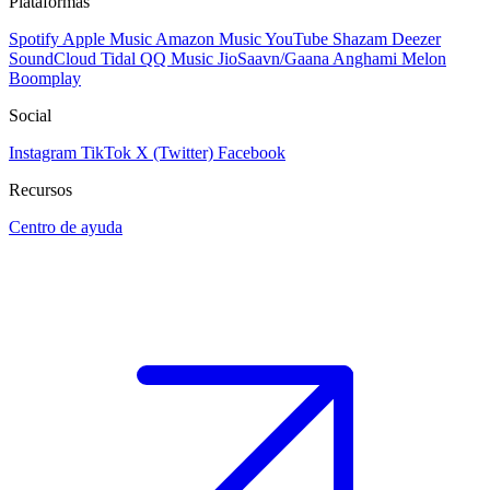
Plataformas
Spotify
Apple Music
Amazon Music
YouTube
Shazam
Deezer
SoundCloud
Tidal
QQ Music
JioSaavn/Gaana
Anghami
Melon
Boomplay
Social
Instagram
TikTok
X (Twitter)
Facebook
Recursos
Centro de ayuda