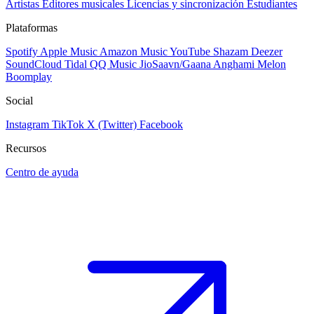
Artistas
Editores musicales
Licencias y sincronización
Estudiantes
Plataformas
Spotify
Apple Music
Amazon Music
YouTube
Shazam
Deezer
SoundCloud
Tidal
QQ Music
JioSaavn/Gaana
Anghami
Melon
Boomplay
Social
Instagram
TikTok
X (Twitter)
Facebook
Recursos
Centro de ayuda