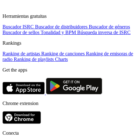
Herramientas gratuitas
Buscador ISRC
Buscador de distribuidores
Buscador de géneros
Buscador de sellos
Tonalidad y BPM
Búsqueda inversa de ISRC
Rankings
Ranking de artistas
Ranking de canciones
Ranking de emisoras de
radio
Ranking de playlists
Charts
Get the apps
Chrome extension
Conecta