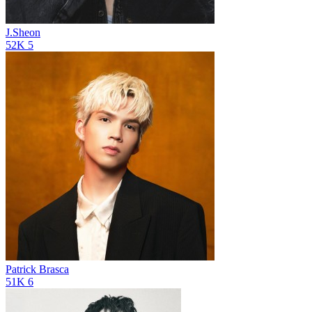
J.Sheon
52K
5
Patrick Brasca
51K
6