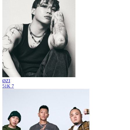
ØZI
51K
7