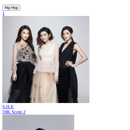
Hip Hop
1
S.H.E
59K
Score
2