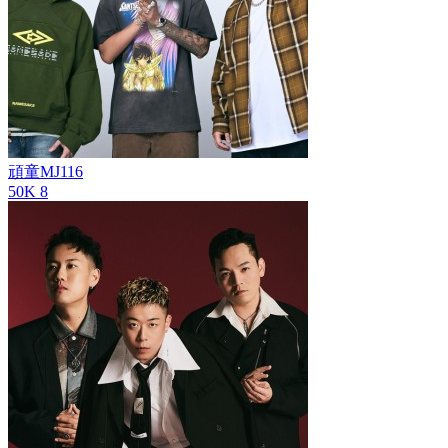
頑童MJ116
50K
8