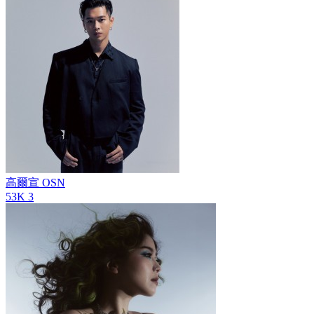
高爾宣 OSN
53K
3