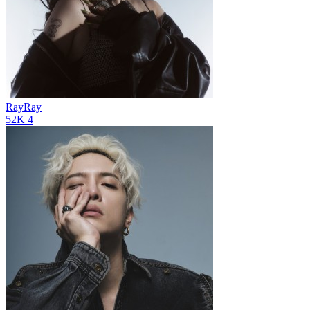
RayRay
52K
4