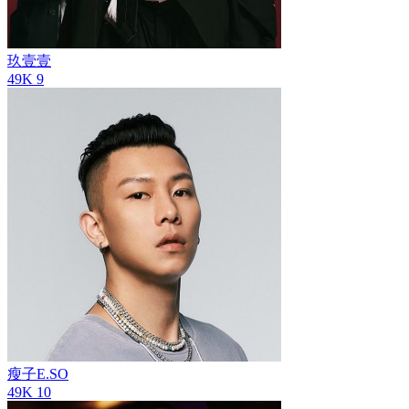
玖壹壹
49K
9
瘦子E.SO
49K
10