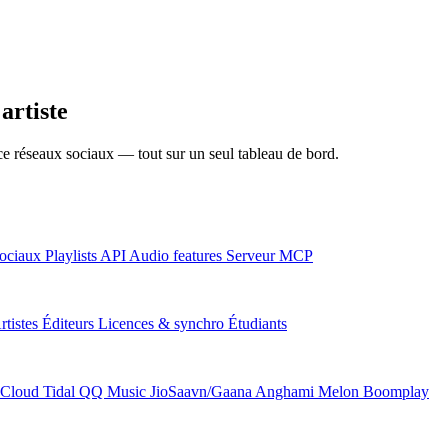
artiste
nce réseaux sociaux — tout sur un seul tableau de bord.
ociaux
Playlists
API
Audio features
Serveur MCP
rtistes
Éditeurs
Licences & synchro
Étudiants
Cloud
Tidal
QQ Music
JioSaavn/Gaana
Anghami
Melon
Boomplay