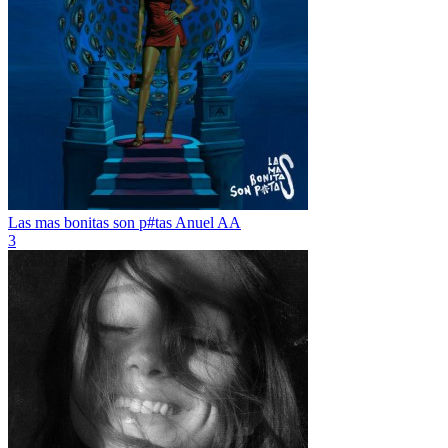
Las mas bonitas son p#tas
Anuel AA
3