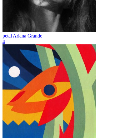
petal
Ariana Grande
4