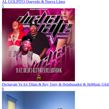
AL GOLPITO
Quevedo & Nueva Línea
5
Dichavate
Ya Ice Dilan & Rey Tony & Helabusador & JipMusic Glo
6