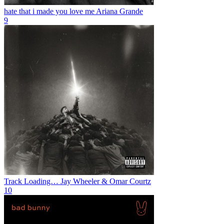
hate that i made you love me
Ariana Grande
9
⁠Track Loading…
Jay Wheeler & Omar Courtz
10