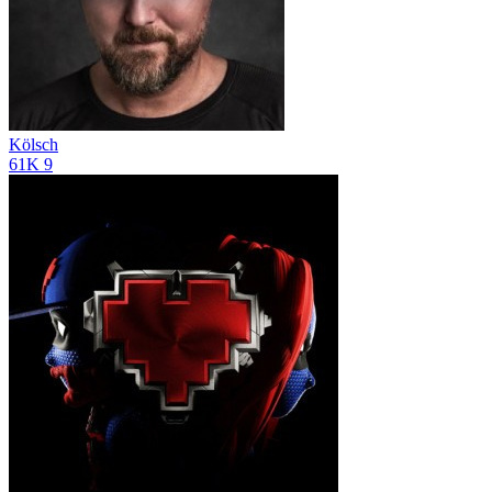
Kölsch
61K
9