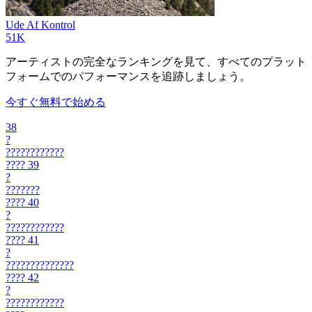
Ude Af Kontrol
51K
アーティストの完全なランキングを見て、すべてのプラット
フォームでのパフォーマンスを追跡しましょう。
今すぐ無料で始める
38
?
????????????
????
39
?
???????
????
40
?
????????????
????
41
?
??????????????
????
42
?
????????????