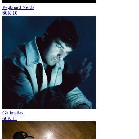
Pegboard Nerds
60K
10
Galimatias
60K
11