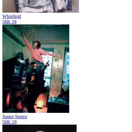
Whigfield
56K
18
Junior Senior
56K
19