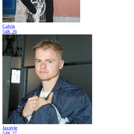
Calvin
54K
26
Jaxstyle
54K
27