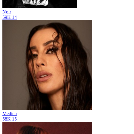
Noir
59K
14
Medina
58K
15