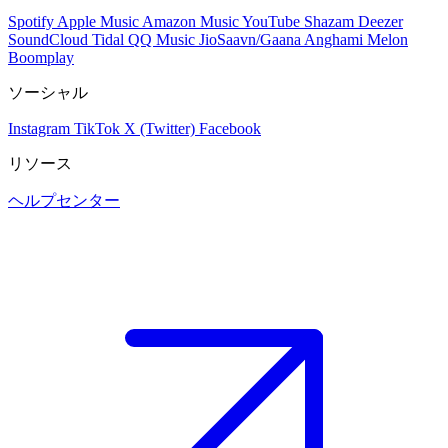
Spotify
Apple Music
Amazon Music
YouTube
Shazam
Deezer
SoundCloud
Tidal
QQ Music
JioSaavn/Gaana
Anghami
Melon
Boomplay
ソーシャル
Instagram
TikTok
X (Twitter)
Facebook
リソース
ヘルプセンター