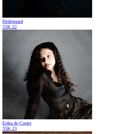
Hedegaard
55K
22
Erika de Casier
55K
23