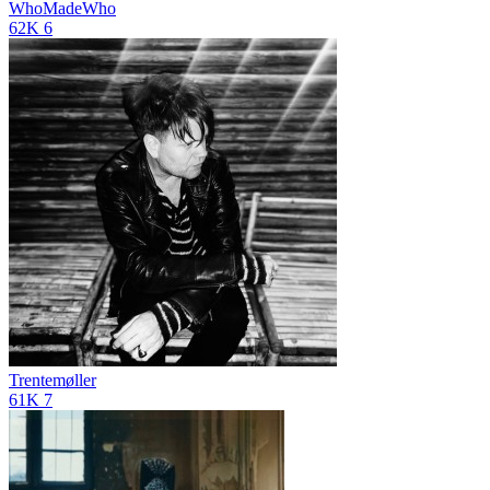
WhoMadeWho
62K
6
Trentemøller
61K
7