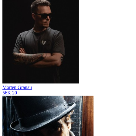
Morten Granau
56K
20