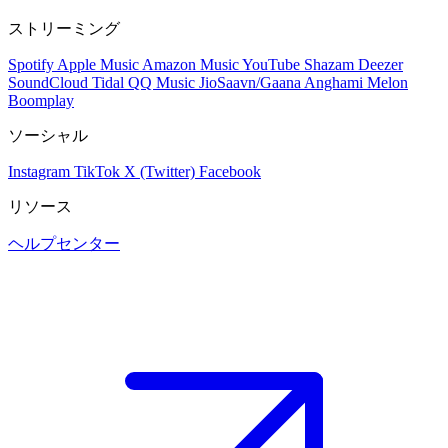
ストリーミング
Spotify
Apple Music
Amazon Music
YouTube
Shazam
Deezer
SoundCloud
Tidal
QQ Music
JioSaavn/Gaana
Anghami
Melon
Boomplay
ソーシャル
Instagram
TikTok
X (Twitter)
Facebook
リソース
ヘルプセンター