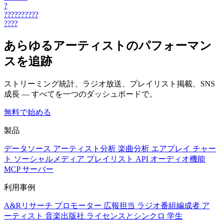
?
??????????
????
あらゆるアーティストのパフォーマン
スを追跡
ストリーミング統計、ラジオ放送、プレイリスト掲載、SNS
成長 — すべてを一つのダッシュボードで。
無料で始める
製品
データソース
アーティスト分析
楽曲分析
エアプレイ
チャー
ト
ソーシャルメディア
プレイリスト
API
オーディオ機能
MCP サーバー
利用事例
A&Rリサーチ
プロモーター
広報担当
ラジオ番組編成者
ア
ーティスト
音楽出版社
ライセンスとシンクロ
学生