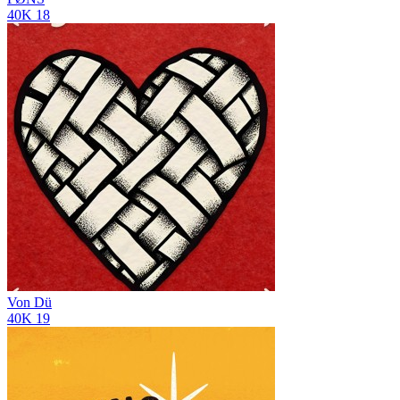
40K
18
Von Dü
40K
19