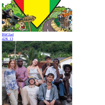
BliGlad
42K
13