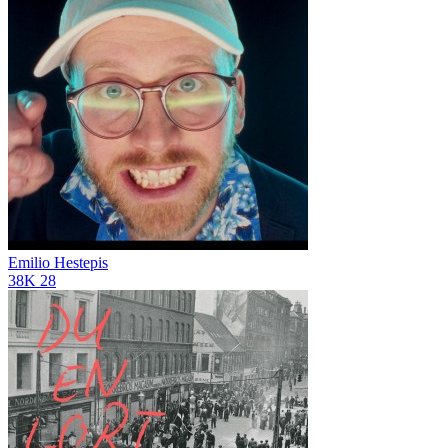
Emilio Hestepis
38K
28