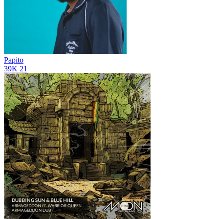
Papito
39K
21