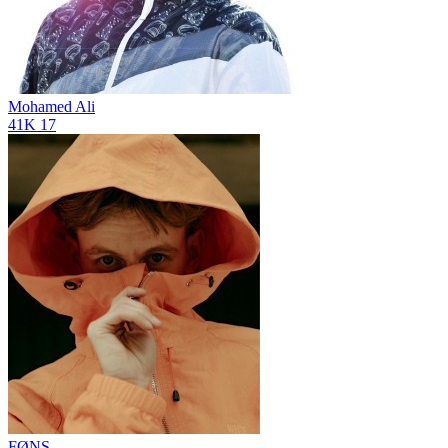
Mohamed Ali
41K
17
FØNS