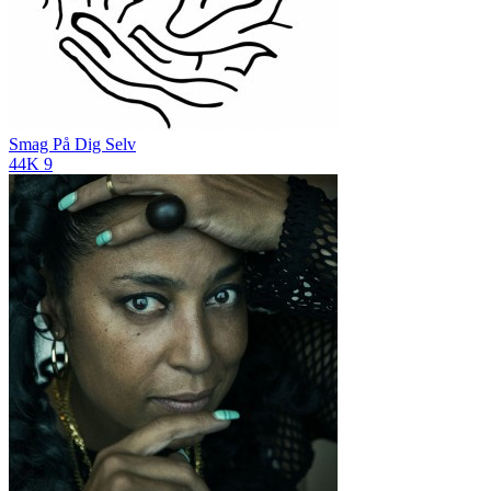
Smag På Dig Selv
44K
9