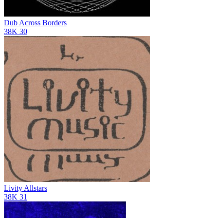
Dub Across Borders
38K
30
Livity Allstars
38K
31