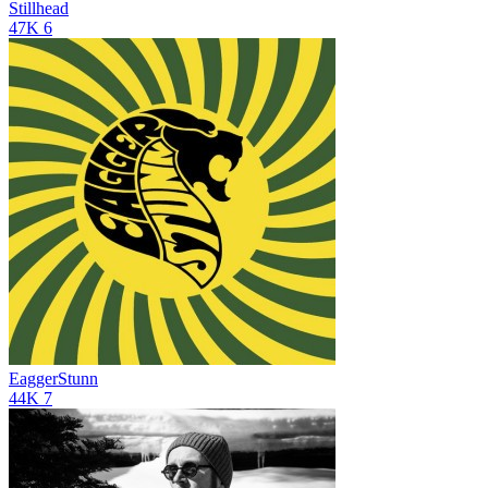
Stillhead
47K
6
EaggerStunn
44K
7