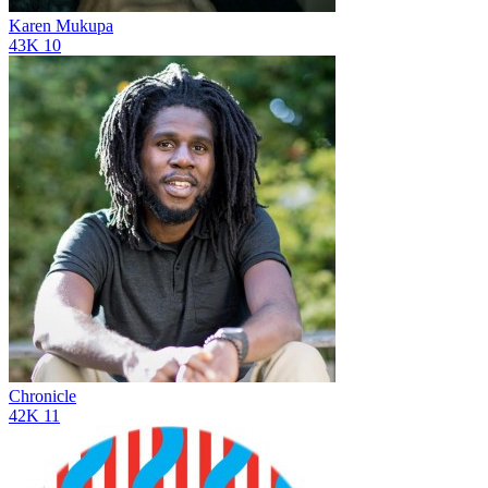
Karen Mukupa
43K
10
Chronicle
42K
11