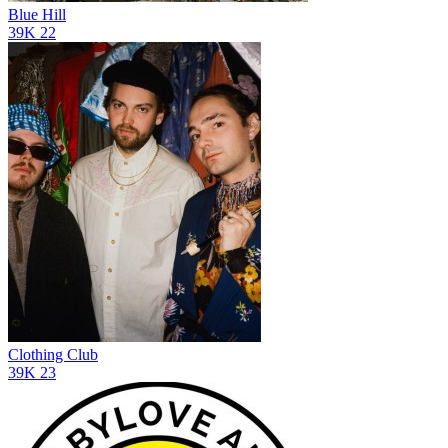
Blue Hill
39K
22
Clothing Club
39K
23