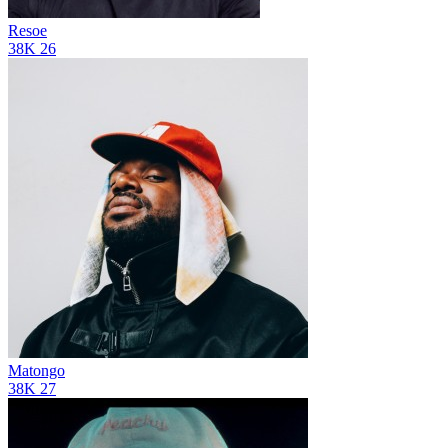
Resoe
38K
26
Matongo
38K
27