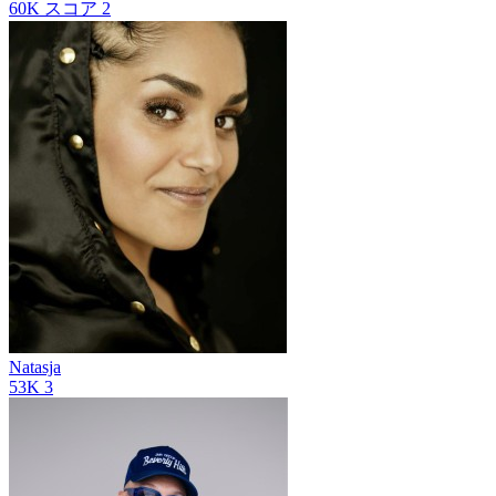
60K
スコア
2
Natasja
53K
3