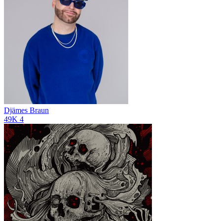
Djämes Braun
49K
4