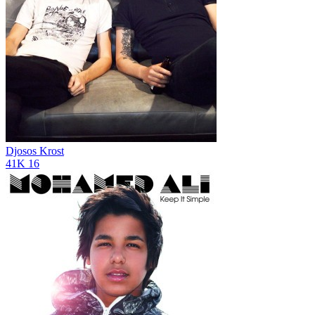
Djosos Krost
41K
16