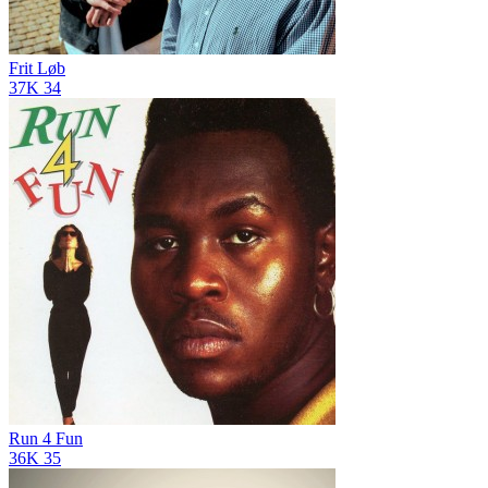
Frit Løb
37K
34
Run 4 Fun
36K
35