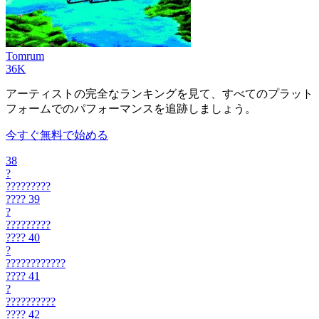
Tomrum
36K
アーティストの完全なランキングを見て、すべてのプラット
フォームでのパフォーマンスを追跡しましょう。
今すぐ無料で始める
38
?
?????????
????
39
?
?????????
????
40
?
????????????
????
41
?
??????????
????
42