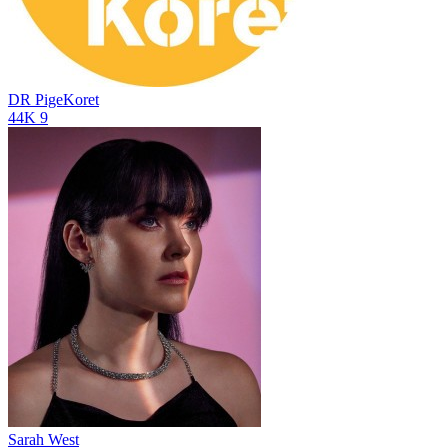
DR PigeKoret
44K
9
Sarah West