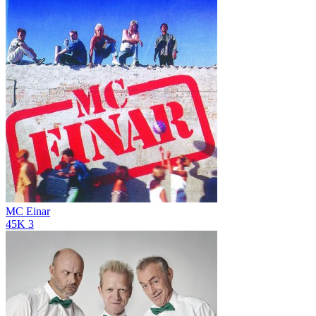
MC Einar
45K
3