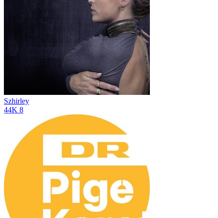
Szhirley
44K
8