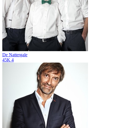
De Nattergale
45K
4