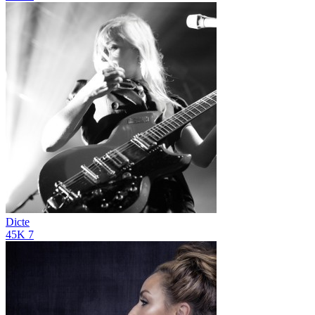
Dicte
45K
7