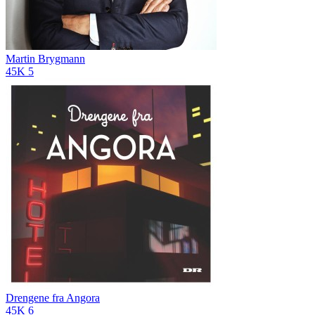
Martin Brygmann
45K
5
Drengene fra Angora
45K
6