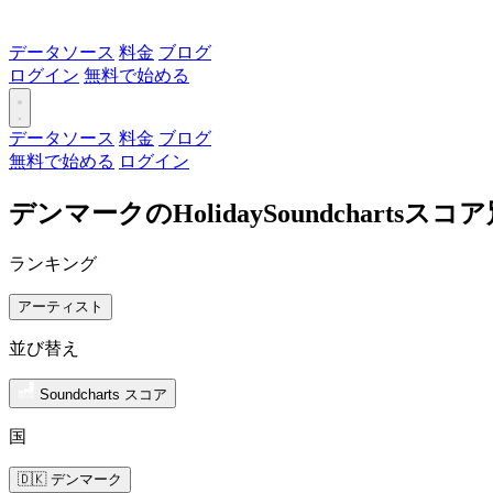
データソース
料金
ブログ
ログイン
無料で始める
データソース
料金
ブログ
無料で始める
ログイン
デンマークのHolidaySoundchart
ランキング
アーティスト
並び替え
Soundcharts スコア
国
🇩🇰 デンマーク