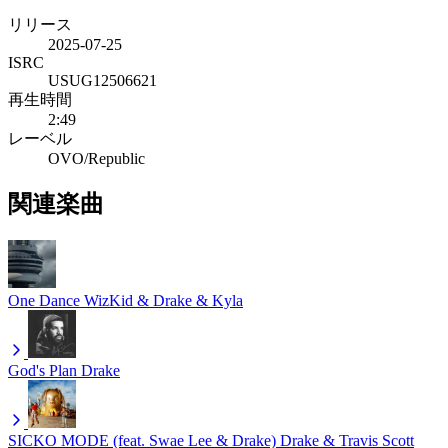
リリース
2025-07-25
ISRC
USUG12506621
再生時間
2:49
レーベル
OVO/Republic
関連楽曲
One Dance
WizKid & Drake & Kyla
God's Plan
Drake
SICKO MODE (feat. Swae Lee & Drake)
Drake & Travis Scott