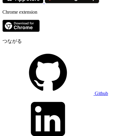
Chrome extension
つながる
Github