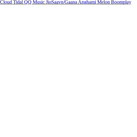
Cloud
Tidal
QQ Music
JioSaavn/Gaana
Anghami
Melon
Boomplay