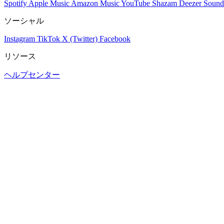
Spotify
Apple Music
Amazon Music
YouTube
Shazam
Deezer
Sound
ソーシャル
Instagram
TikTok
X (Twitter)
Facebook
リソース
ヘルプセンター