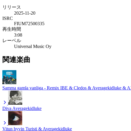
リリース
2025-11-20
ISRC
FIUM72500335
再生時間
3:08
レーベル
Universal Music Oy
関連楽曲
Samma gamla vanliga - Remix
IBE & Cledos & Averagekidluke & A
Diva
Averagekidluke
Vitun hyvin
Turisti & Averagekidluke