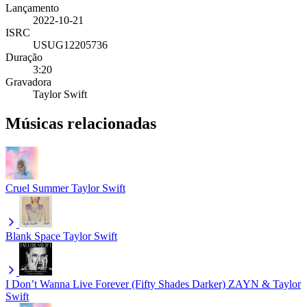
Lançamento
2022-10-21
ISRC
USUG12205736
Duração
3:20
Gravadora
Taylor Swift
Músicas relacionadas
Cruel Summer
Taylor Swift
Blank Space
Taylor Swift
I Don’t Wanna Live Forever (Fifty Shades Darker)
ZAYN & Taylor
Swift