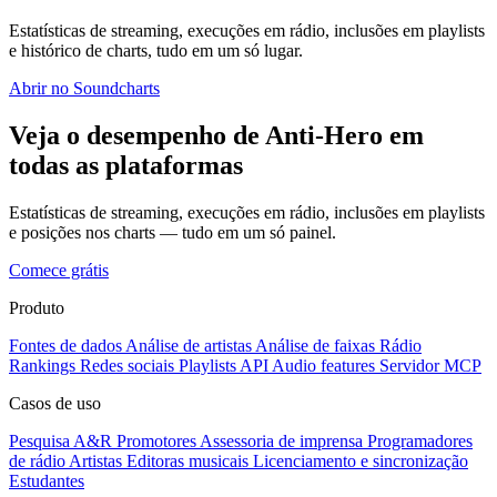
Estatísticas de streaming, execuções em rádio, inclusões em playlists
e histórico de charts, tudo em um só lugar.
Abrir no Soundcharts
Veja o desempenho de Anti-Hero em
todas as plataformas
Estatísticas de streaming, execuções em rádio, inclusões em playlists
e posições nos charts — tudo em um só painel.
Comece grátis
Produto
Fontes de dados
Análise de artistas
Análise de faixas
Rádio
Rankings
Redes sociais
Playlists
API
Audio features
Servidor MCP
Casos de uso
Pesquisa A&R
Promotores
Assessoria de imprensa
Programadores
de rádio
Artistas
Editoras musicais
Licenciamento e sincronização
Estudantes