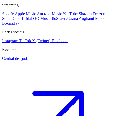
Streaming
Spotify
Apple Music
Amazon Music
YouTube
Shazam
Deezer
SoundCloud
Tidal
QQ Music
JioSaavn/Gaana
Anghami
Melon
Boomplay
Redes sociais
Instagram
TikTok
X (Twitter)
Facebook
Recursos
Central de ajuda