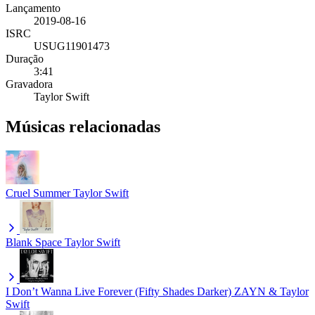
Lançamento
2019-08-16
ISRC
USUG11901473
Duração
3:41
Gravadora
Taylor Swift
Músicas relacionadas
Cruel Summer
Taylor Swift
Blank Space
Taylor Swift
I Don’t Wanna Live Forever (Fifty Shades Darker)
ZAYN & Taylor
Swift