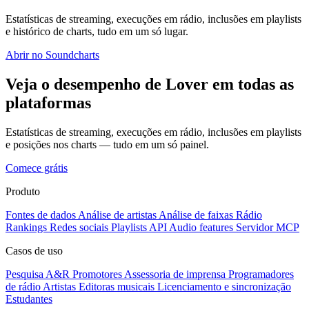
Estatísticas de streaming, execuções em rádio, inclusões em playlists
e histórico de charts, tudo em um só lugar.
Abrir no Soundcharts
Veja o desempenho de Lover em todas as
plataformas
Estatísticas de streaming, execuções em rádio, inclusões em playlists
e posições nos charts — tudo em um só painel.
Comece grátis
Produto
Fontes de dados
Análise de artistas
Análise de faixas
Rádio
Rankings
Redes sociais
Playlists
API
Audio features
Servidor MCP
Casos de uso
Pesquisa A&R
Promotores
Assessoria de imprensa
Programadores
de rádio
Artistas
Editoras musicais
Licenciamento e sincronização
Estudantes