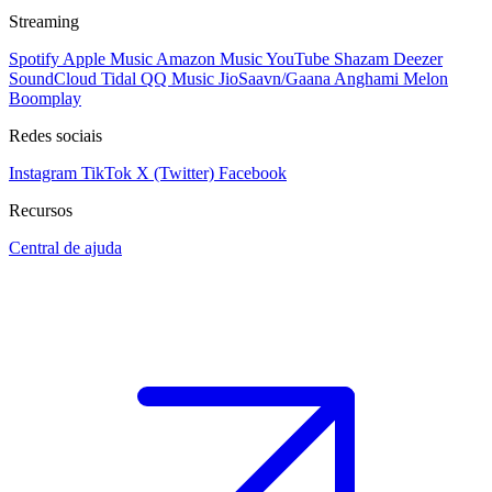
Streaming
Spotify
Apple Music
Amazon Music
YouTube
Shazam
Deezer
SoundCloud
Tidal
QQ Music
JioSaavn/Gaana
Anghami
Melon
Boomplay
Redes sociais
Instagram
TikTok
X (Twitter)
Facebook
Recursos
Central de ajuda