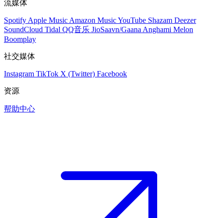
流媒体
Spotify
Apple Music
Amazon Music
YouTube
Shazam
Deezer
SoundCloud
Tidal
QQ音乐
JioSaavn/Gaana
Anghami
Melon
Boomplay
社交媒体
Instagram
TikTok
X (Twitter)
Facebook
资源
帮助中心