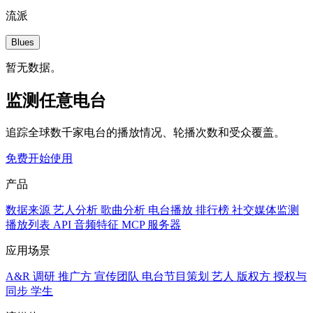
流派
Blues
暂无数据。
监测任意电台
追踪全球数千家电台的播放情况、轮播次数和受众覆盖。
免费开始使用
产品
数据来源
艺人分析
歌曲分析
电台播放
排行榜
社交媒体监测
播放列表
API
音频特征
MCP 服务器
应用场景
A&R 调研
推广方
宣传团队
电台节目策划
艺人
版权方
授权与
同步
学生