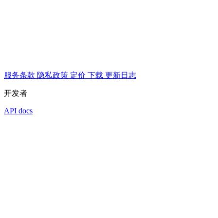
服务条款
隐私政策
定价
下载
更新日志
开发者
API docs