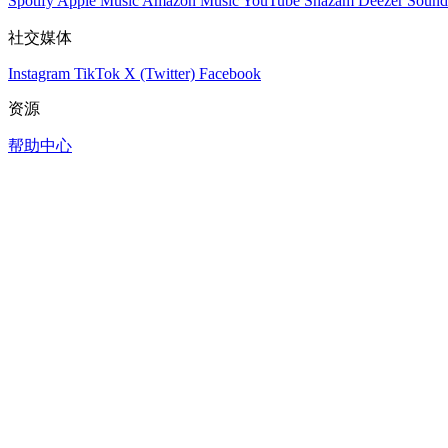
Spotify
Apple Music
Amazon Music
YouTube
Shazam
Deezer
Sound
社交媒体
Instagram
TikTok
X (Twitter)
Facebook
资源
帮助中心