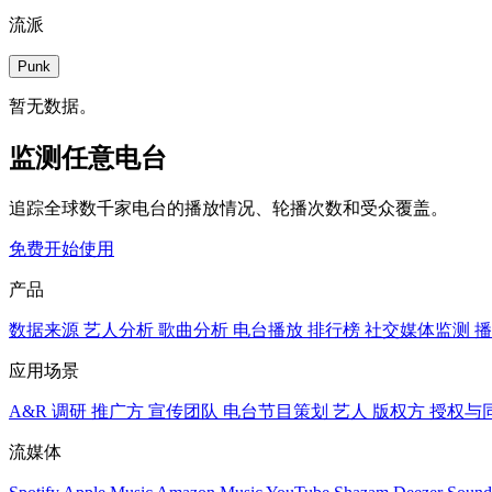
流派
Punk
暂无数据。
监测任意电台
追踪全球数千家电台的播放情况、轮播次数和受众覆盖。
免费开始使用
产品
数据来源
艺人分析
歌曲分析
电台播放
排行榜
社交媒体监测
播
应用场景
A&R 调研
推广方
宣传团队
电台节目策划
艺人
版权方
授权与
流媒体