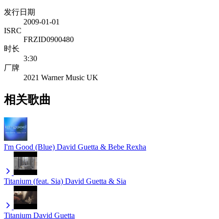
发行日期
2009-01-01
ISRC
FRZID0900480
时长
3:30
厂牌
2021 Warner Music UK
相关歌曲
I'm Good (Blue)
David Guetta & Bebe Rexha
Titanium (feat. Sia)
David Guetta & Sia
Titanium
David Guetta