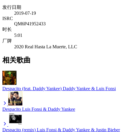
发行日期
2019-07-19
ISRC
QM6P41952433
时长
5:01
厂牌
2020 Real Hasta La Muerte, LLC
相关歌曲
Despacito (feat. Daddy Yankee)
Daddy Yankee & Luis Fonsi
Despacito
Luis Fonsi & Daddy Yankee
Despacito (remix)
Luis Fonsi & Daddy Yankee & Justin Bieber