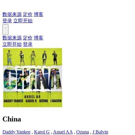
数据来源
定价
博客
登录
立即开始
数据来源
定价
博客
立即开始
登录
China
Daddy Yankee
,
Karol G
,
Anuel AA
,
Ozuna
,
J Balvin