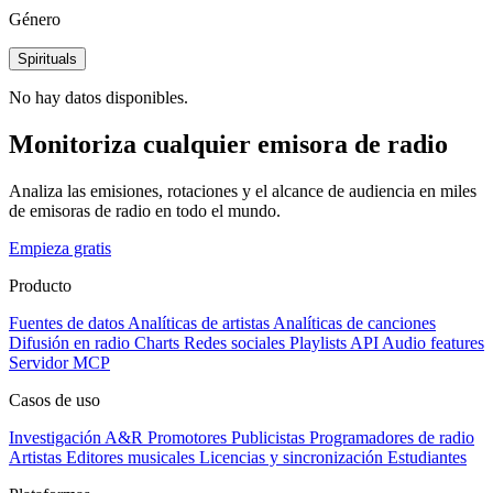
Género
Spirituals
No hay datos disponibles.
Monitoriza cualquier emisora de radio
Analiza las emisiones, rotaciones y el alcance de audiencia en miles
de emisoras de radio en todo el mundo.
Empieza gratis
Producto
Fuentes de datos
Analíticas de artistas
Analíticas de canciones
Difusión en radio
Charts
Redes sociales
Playlists
API
Audio features
Servidor MCP
Casos de uso
Investigación A&R
Promotores
Publicistas
Programadores de radio
Artistas
Editores musicales
Licencias y sincronización
Estudiantes