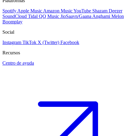
Plataformas
Spotify
Apple Music
Amazon Music
YouTube
Shazam
Deezer
SoundCloud
Tidal
QQ Music
JioSaavn/Gaana
Anghami
Melon
Boomplay
Social
Instagram
TikTok
X (Twitter)
Facebook
Recursos
Centro de ayuda