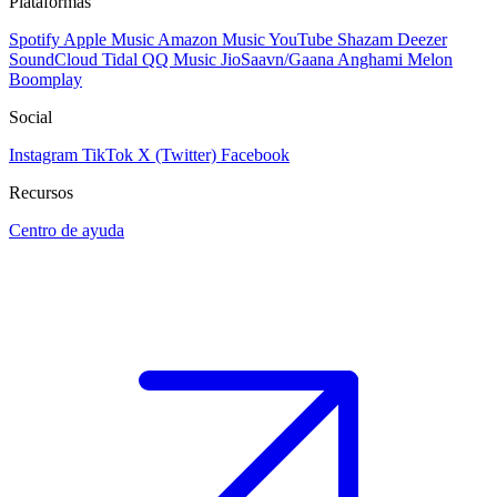
Plataformas
Spotify
Apple Music
Amazon Music
YouTube
Shazam
Deezer
SoundCloud
Tidal
QQ Music
JioSaavn/Gaana
Anghami
Melon
Boomplay
Social
Instagram
TikTok
X (Twitter)
Facebook
Recursos
Centro de ayuda