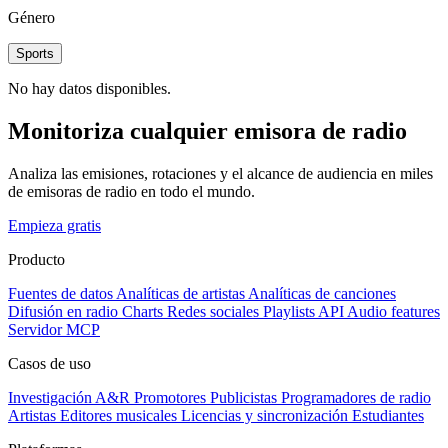
Género
Sports
No hay datos disponibles.
Monitoriza cualquier emisora de radio
Analiza las emisiones, rotaciones y el alcance de audiencia en miles
de emisoras de radio en todo el mundo.
Empieza gratis
Producto
Fuentes de datos
Analíticas de artistas
Analíticas de canciones
Difusión en radio
Charts
Redes sociales
Playlists
API
Audio features
Servidor MCP
Casos de uso
Investigación A&R
Promotores
Publicistas
Programadores de radio
Artistas
Editores musicales
Licencias y sincronización
Estudiantes