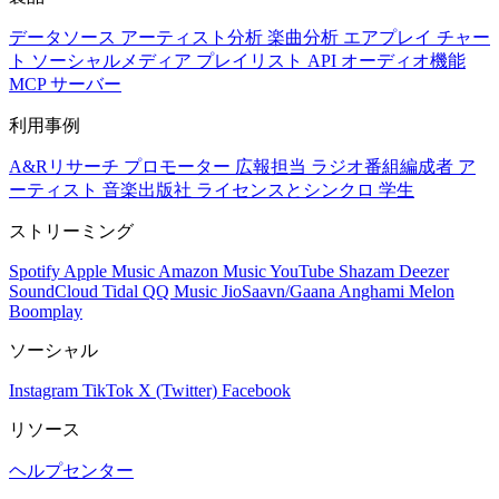
データソース
アーティスト分析
楽曲分析
エアプレイ
チャー
ト
ソーシャルメディア
プレイリスト
API
オーディオ機能
MCP サーバー
利用事例
A&Rリサーチ
プロモーター
広報担当
ラジオ番組編成者
ア
ーティスト
音楽出版社
ライセンスとシンクロ
学生
ストリーミング
Spotify
Apple Music
Amazon Music
YouTube
Shazam
Deezer
SoundCloud
Tidal
QQ Music
JioSaavn/Gaana
Anghami
Melon
Boomplay
ソーシャル
Instagram
TikTok
X (Twitter)
Facebook
リソース
ヘルプセンター