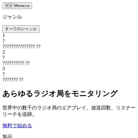
🇲🇦 Morocco
ジャンル
すべてのジャンル
1
?
???????????????
??
2
?
??????????
??
3
?
???????
??
あらゆるラジオ局をモニタリング
世界中の数千のラジオ局のエアプレイ、放送回数、リスナー
リーチを追跡。
無料で始める
製品