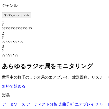
ジャンル
すべてのジャンル
1
?
???????????????
??
2
?
??????????
??
3
?
???????
??
あらゆるラジオ局をモニタリング
世界中の数千のラジオ局のエアプレイ、放送回数、リスナー
無料で始める
製品
データソース
アーティスト分析
楽曲分析
エアプレイ
チャー