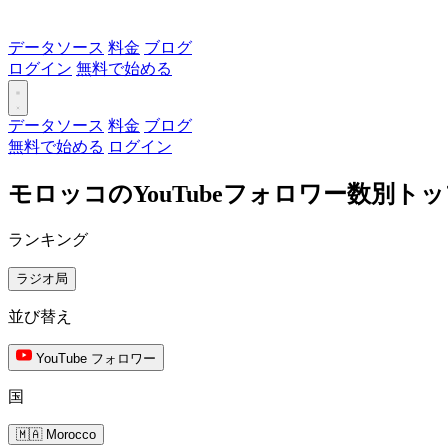
データソース
料金
ブログ
ログイン
無料で始める
データソース
料金
ブログ
無料で始める
ログイン
モロッコのYouTubeフォロワー数別ト
ランキング
ラジオ局
並び替え
YouTube フォロワー
国
🇲🇦 Morocco