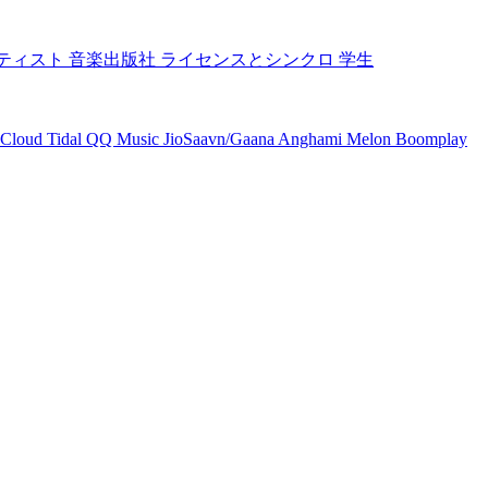
ティスト
音楽出版社
ライセンスとシンクロ
学生
Cloud
Tidal
QQ Music
JioSaavn/Gaana
Anghami
Melon
Boomplay