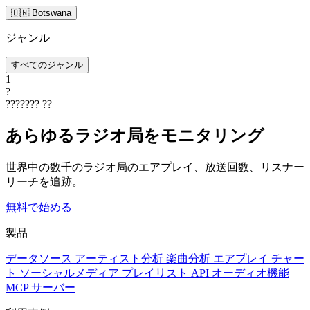
🇧🇼 Botswana
ジャンル
すべてのジャンル
1
?
???????
??
あらゆるラジオ局をモニタリング
世界中の数千のラジオ局のエアプレイ、放送回数、リスナー
リーチを追跡。
無料で始める
製品
データソース
アーティスト分析
楽曲分析
エアプレイ
チャー
ト
ソーシャルメディア
プレイリスト
API
オーディオ機能
MCP サーバー