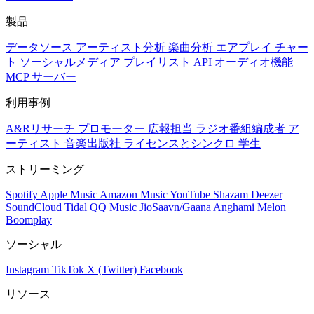
製品
データソース
アーティスト分析
楽曲分析
エアプレイ
チャー
ト
ソーシャルメディア
プレイリスト
API
オーディオ機能
MCP サーバー
利用事例
A&Rリサーチ
プロモーター
広報担当
ラジオ番組編成者
ア
ーティスト
音楽出版社
ライセンスとシンクロ
学生
ストリーミング
Spotify
Apple Music
Amazon Music
YouTube
Shazam
Deezer
SoundCloud
Tidal
QQ Music
JioSaavn/Gaana
Anghami
Melon
Boomplay
ソーシャル
Instagram
TikTok
X (Twitter)
Facebook
リソース