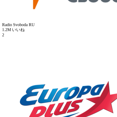
Radio Svoboda
RU
1.2M
いいね
2