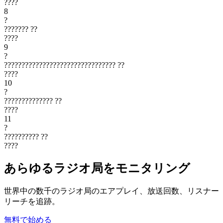
????
8
?
???????
??
????
9
?
????????????????????????????????
??
????
10
?
??????????????
??
????
11
?
??????????
??
????
あらゆるラジオ局をモニタリング
世界中の数千のラジオ局のエアプレイ、放送回数、リスナー
リーチを追跡。
無料で始める