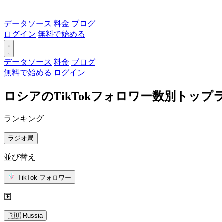
データソース
料金
ブログ
ログイン
無料で始める
データソース
料金
ブログ
無料で始める
ログイン
ロシアのTikTokフォロワー数別トップ
ランキング
ラジオ局
並び替え
TikTok フォロワー
国
🇷🇺 Russia