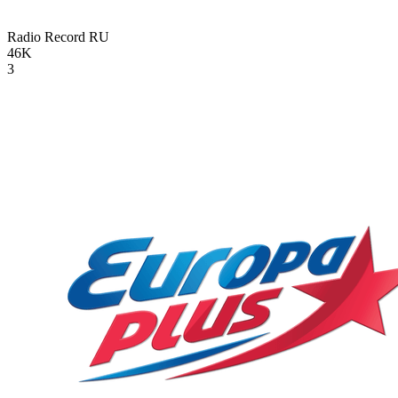
Radio Record
RU
46K
3