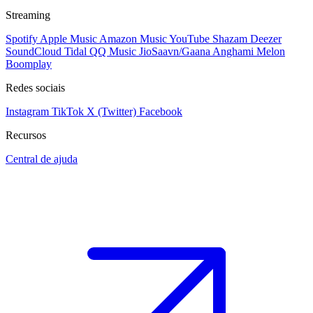
Streaming
Spotify
Apple Music
Amazon Music
YouTube
Shazam
Deezer
SoundCloud
Tidal
QQ Music
JioSaavn/Gaana
Anghami
Melon
Boomplay
Redes sociais
Instagram
TikTok
X (Twitter)
Facebook
Recursos
Central de ajuda