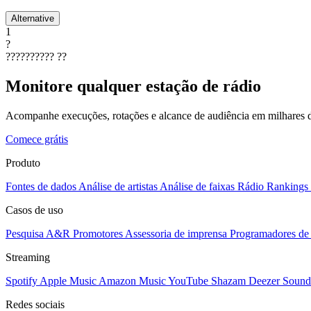
Alternative
1
?
??????????
??
Monitore qualquer estação de rádio
Acompanhe execuções, rotações e alcance de audiência em milhares d
Comece grátis
Produto
Fontes de dados
Análise de artistas
Análise de faixas
Rádio
Rankings
Casos de uso
Pesquisa A&R
Promotores
Assessoria de imprensa
Programadores de 
Streaming
Spotify
Apple Music
Amazon Music
YouTube
Shazam
Deezer
Sound
Redes sociais