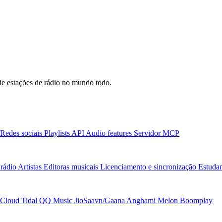
e estações de rádio no mundo todo.
Redes sociais
Playlists
API
Audio features
Servidor MCP
rádio
Artistas
Editoras musicais
Licenciamento e sincronização
Estudan
Cloud
Tidal
QQ Music
JioSaavn/Gaana
Anghami
Melon
Boomplay